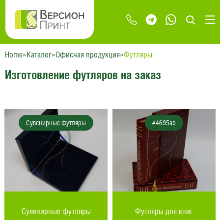
Home
»
Каталог
»
Офисная продукция
»
Футляры
Изготовление футляров на заказ
Сувенирные футляры
#4695ab
Сувенирные футляры
Футляры для книг